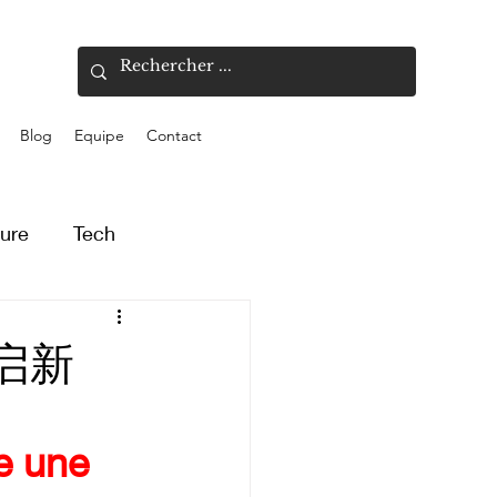
Blog
Equipe
Contact
ture
Tech
福启新
e une 