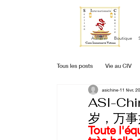
Adhérer
Boutique
Tous les posts
Vie au CIV
Vue du ciel
asichine
Proverbe
11 févr. 2
ASI-C
岁，万事
Toute l'éq