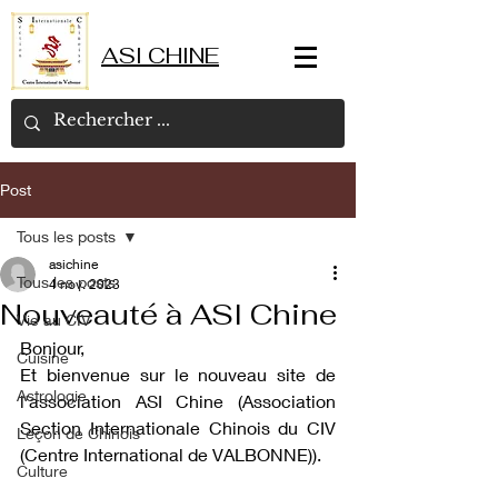
ASI CHINE
Post
Tous les posts
asichine
Tous les posts
4 nov. 2023
Nouveauté à ASI Chine
Vie au CIV
Bonjour,
Cuisine
Et bienvenue sur le nouveau site de 
Astrologie
l'association ASI Chine (Association 
Section Internationale Chinois du CIV 
Leçon de Chinois
(Centre International de VALBONNE)).
Culture