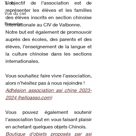
L’objectif de l’association est de 
Tech
représenter les élèves et les familles 
Vue du ciel
des élèves inscrits en section chinoise 
Proverbe
internationale au CIV de Valbonne.
Notre but est également de promouvoir 
auprès des écoles, des parents et des 
élèves, l’enseignement de la langue et 
la culture chinoise dans les sections 
internationales.
Vous souhaitez faire vivre l’association, 
alors n’hésitez pas à nous rejoindre ! 
Adhésion association asi chine 2023-
2024 (helloasso.com)
Vous pouvez également soutenir 
l'association tout en vous faisant plaisir 
en achetant quelques objets Chinois.
Boutique d'objets proposés par asi 