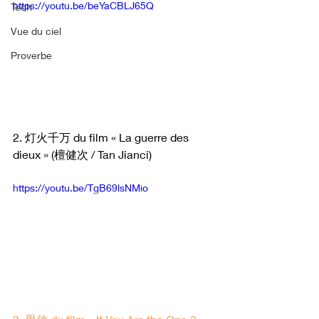
https://youtu.be/beYaCBLJ65Q
Tech
Vue du ciel
Proverbe
2. 灯火千万 du film « La guerre des 
dieux » (檀健次 / Tan Jianci)
https://youtu.be/TgB69lsNMio