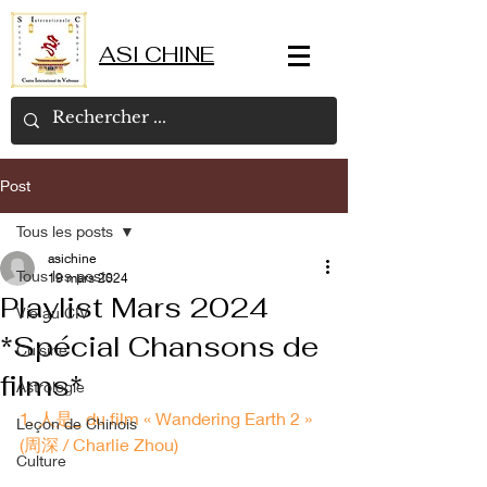
ASI CHINE
Post
Tous les posts
asichine
Tous les posts
19 mars 2024
Playlist Mars 2024
Vie au CIV
*Spécial Chansons de
Cuisine
films*
Astrologie
1. 人是_ du film « Wandering Earth 2 » 
Leçon de Chinois
(周深 / Charlie Zhou)
Culture