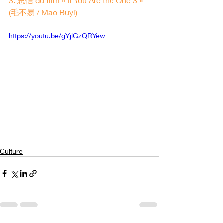
3. 思信 du film « If You Are the One 3 » 
(毛不易 / Mao Buyi)
https://youtu.be/gYjlGzQRYew
Culture