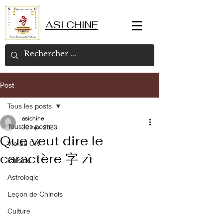
ASI CHINE
Post
Tous les posts
asichine
Tous les posts
30 nov. 2023
Que veut dire le
Vie au CIV
caractère 字 zì
Cuisine
Astrologie
Leçon de Chinois
Culture