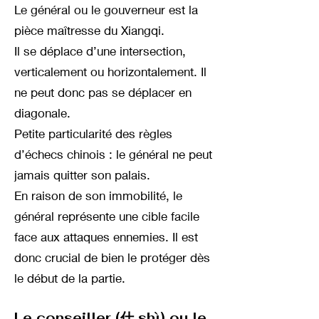
Le général ou le gouverneur est la
pièce maîtresse du Xiangqi.
Il se déplace d’une intersection,
verticalement ou horizontalement. Il
ne peut donc pas se déplacer en
diagonale.
Petite particularité des règles
d’échecs chinois : le général ne peut
jamais quitter son palais.
En raison de son immobilité, le
général représente une cible facile
face aux attaques ennemies. Il est
donc crucial de bien le protéger dès
le début de la partie.
Le conseiller (仕 shì) ou le