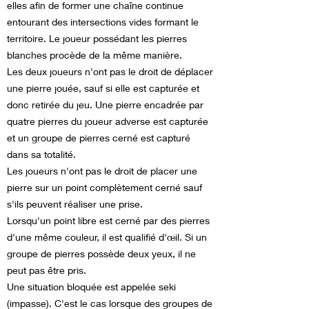
elles afin de former une chaîne continue
entourant des intersections vides formant le
territoire. Le joueur possédant les pierres
blanches procède de la même manière.
Les deux joueurs n'ont pas le droit de déplacer
une pierre jouée, sauf si elle est capturée et
donc retirée du jeu. Une pierre encadrée par
quatre pierres du joueur adverse est capturée
et un groupe de pierres cerné est capturé
dans sa totalité.
Les joueurs n'ont pas le droit de placer une
pierre sur un point complètement cerné sauf
s'ils peuvent réaliser une prise.
Lorsqu'un point libre est cerné par des pierres
d'une même couleur, il est qualifié d'œil. Si un
groupe de pierres possède deux yeux, il ne
peut pas être pris.
Une situation bloquée est appelée seki
(impasse). C'est le cas lorsque des groupes de