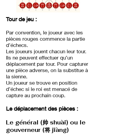
Tour de jeu :
Par convention, le joueur avec les
pièces rouges commence la partie
d’échecs.
Les joueurs jouent chacun leur tour.
Ils ne peuvent effectuer qu’un
déplacement par tour. Pour capturer
une pièce adverse, on la substitue à
la sienne.
Un joueur se trouve en position
d’échec si le roi est menacé de
capture au prochain coup.
Le déplacement des pièces :
Le général (帅 shuài) ou le
gouverneur (将 jiàng)