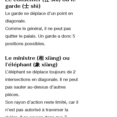
garde (士 shì)
Le garde se déplace d’un point en
diagonale.
Comme le général, il ne peut pas
quitter le palais. Un garde a donc 5
positions possibles.
Le ministre (相 xiàng) ou
l’éléphant (象 xiàng)
L’éléphant se déplace toujours de 2
intersections en diagonale. Il ne peut
pas sauter au-dessus d’autres
pièces.
Son rayon d’action reste limité, car il
n’est pas autorisé à traverser la