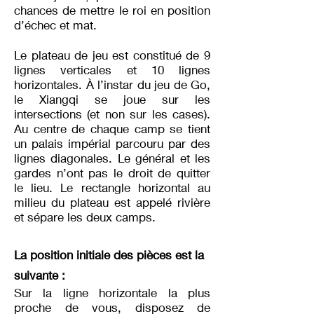
chances de mettre le roi en position
d’échec et mat.
Le plateau de jeu est constitué de 9
lignes verticales et 10 lignes
horizontales. À l’instar du jeu de Go,
le Xiangqi se joue sur les
intersections (et non sur les cases).
Au centre de chaque camp se tient
un palais impérial parcouru par des
lignes diagonales. Le général et les
gardes n’ont pas le droit de quitter
le lieu. Le rectangle horizontal au
milieu du plateau est appelé rivière
et sépare les deux camps.
La position initiale des pièces est la
suivante :
Sur la ligne horizontale la plus
proche de vous, disposez de