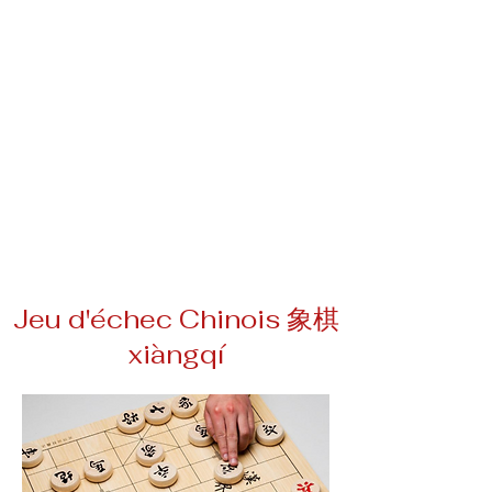
Jeu d'échec Chinois 象棋
xiàngqí