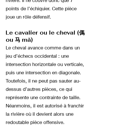
rivière. Il ne couvre donc que 7
points de l’échiquier. Cette pièce
joue un rôle défensif.
Le cavalier ou le cheval (傌
ou 马 mǎ)
Le cheval avance comme dans un
jeu d’échecs occidental : une
intersection horizontale ou verticale,
puis une intersection en diagonale.
Toutefois, il ne peut pas sauter au-
dessus d’autres pièces, ce qui
représente une contrainte de taille.
Néanmoins, il est autorisé à franchir
la rivière où il devient alors une
redoutable pièce offensive.