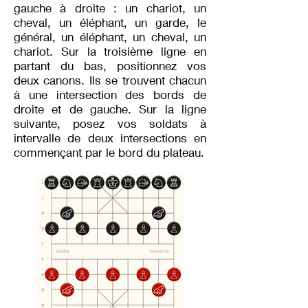
gauche à droite : un chariot, un
cheval, un éléphant, un garde, le
général, un éléphant, un cheval, un
chariot. Sur la troisième ligne en
partant du bas, positionnez vos
deux canons. Ils se trouvent chacun
à une intersection des bords de
droite et de gauche. Sur la ligne
suivante, posez vos soldats à
intervalle de deux intersections en
commençant par le bord du plateau.