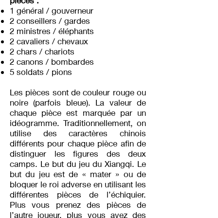
pièces :
1 général / gouverneur
2 conseillers / gardes
2 ministres / éléphants
2 cavaliers / chevaux
2 chars / chariots
2 canons / bombardes
5 soldats / pions
Les pièces sont de couleur rouge ou
noire (parfois bleue). La valeur de
chaque pièce est marquée par un
idéogramme. Traditionnellement, on
utilise des caractères chinois
différents pour chaque pièce afin de
distinguer les figures des deux
camps. Le but du jeu du Xiangqi. Le
but du jeu est de « mater » ou de
bloquer le roi adverse en utilisant les
différentes pièces de l’échiquier.
Plus vous prenez des pièces de
l’autre joueur, plus vous avez des