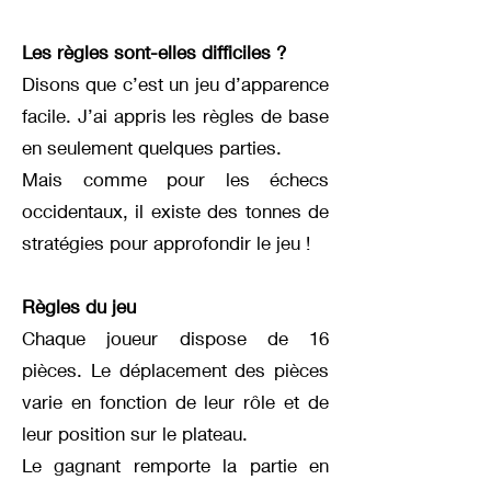
Les règles sont-elles difficiles ?
Disons que c’est un jeu d’apparence
facile. J’ai appris les règles de base
en seulement quelques parties.
Mais comme pour les échecs
occidentaux, il existe des tonnes de
stratégies pour approfondir le jeu !
Règles du jeu
Chaque joueur dispose de 16
pièces. Le déplacement des pièces
varie en fonction de leur rôle et de
leur position sur le plateau.
Le gagnant remporte la partie en