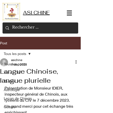
ASI CHINE
Post
Tous les posts
asichine
Tous les posts
8 déc. 2023
Langue Chinoise,
Vie au CIV
langue plurielle
Cuisine
Présentation de Monsieur IDIER, 
Astrologie
inspecteur général de Chinois, aux 
Leçon de Chinois
lycéens du CIV le 7 décembre 2023. 
Un grand merci pour cet échange très 
Culture
enrichissant.