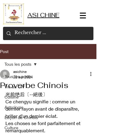
ASI CHINE
Post
Tous les posts
asichine
Tous les posts
22 avr. 2024
Proverbe Chinois
Vie au CIV
光前绝后〔--絕後〕
Cuisine
Ce chengyu signifie : comme un 
Astrologie
dernier rayon avant de disparaître, 
briller d’un dernier éclat.
Leçon de Chinois
Les choses se font parfaitement et 
Culture
remarquablement.