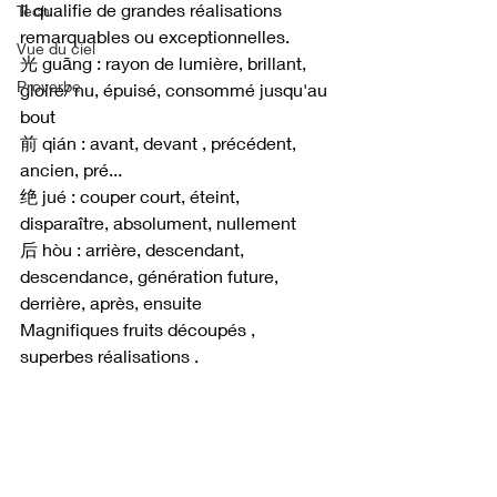
Il qualifie de grandes réalisations 
Tech
remarquables ou exceptionnelles.
Vue du ciel
光 guāng : rayon de lumière, brillant, 
Proverbe
gloire/ nu, épuisé, consommé jusqu'au 
bout
前 qián : avant, devant , précédent, 
ancien, pré...
绝 jué : couper court, éteint, 
disparaître, absolument, nullement
后 hòu : arrière, descendant, 
descendance, génération future, 
derrière, après, ensuite
Magnifiques fruits découpés , 
superbes réalisations .