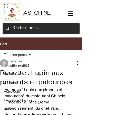
ASI CHINE
Post
Tous les posts
asichine
Tous les posts
25 nov. 2023
Recette : Lapin aux
Vie au CIV
piments et palourdes
Cuisine
Au menu "Lapin aux piments et 
Astrologie
palourdes" du restaurant Chinois 
Leçon de Chinois
"Phoenix" à Paris (9ème 
arrondissement) du chef Yang.
Culture
Suivez la recette en vidéo sur 
chine-