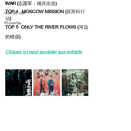
Tech
WAR (
志愿军：雄兵出击
)
TOP 4   MOSCOW MISSION (
莫斯科行
Vue du ciel
动
)
Proverbe
TOP 5  ONLY THE RIVER FLOWS (
河边
的错误
)
Cliquez ici pour accéder aux extraits