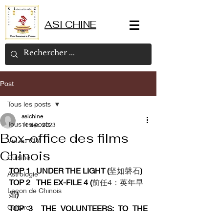
ASI CHINE
Post
Tous les posts
asichine
Tous les posts
11 déc. 2023
Box-office des films
Vie au CIV
Chinois
Cuisine
TOP 1   UNDER THE LIGHT (
坚如磐石
)
Astrologie
TOP 2   THE EX-FILE 4 (
前任4：英年早
Leçon de Chinois
婚
)
Culture
TOP 3  THE VOLUNTEERS: TO THE 