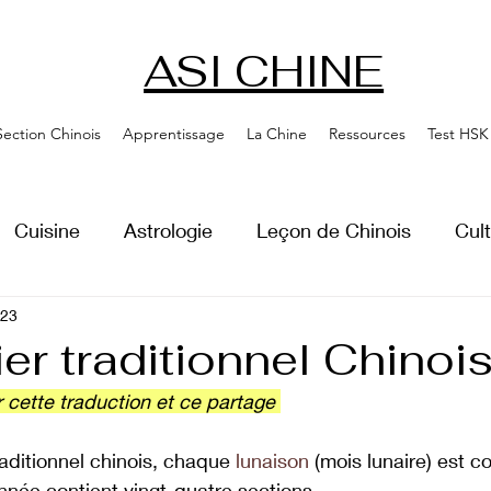
ASI CHINE
Section Chinois
Apprentissage
La Chine
Ressources
Test HSK
Cuisine
Astrologie
Leçon de Chinois
Cul
023
er traditionnel Chinoi
 cette traduction et ce partage 
raditionnel chinois, chaque 
lunaison
 (mois lunaire) est 
’année contient vingt-quatre sections.