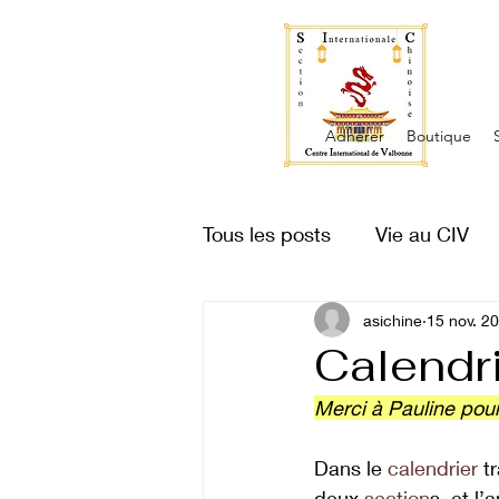
Adhérer
Boutique
Tous les posts
Vie au CIV
Vue du ciel
asichine
Proverbe
15 nov. 2
Calendri
Merci à Pauline pour
Dans le 
calendrier
 t
deux 
section
s, et l