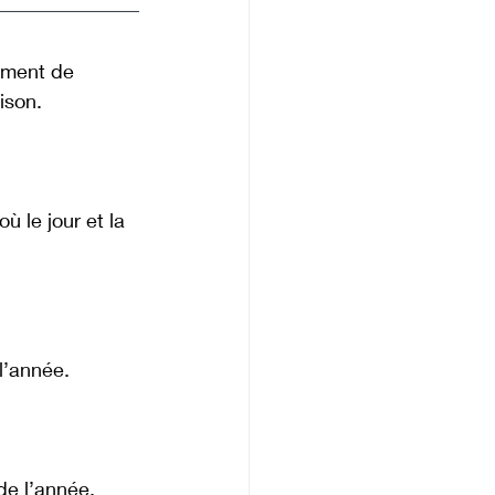
ement de 
ison.
 le jour et la 
 l’année.
 de l’année. 