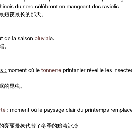
 chinois du nord célèbrent en mangeant des raviolis.
最短夜最长的那天。
t de la saison 
pluvial
e.
端。
s : 
moment où le 
tonnerre
 printanier réveille les insecte
眠的昆虫。
rté
 :
 moment où le paysage clair du printemps remplace 
的亮丽景象代替了冬季的黯淡冰冷。