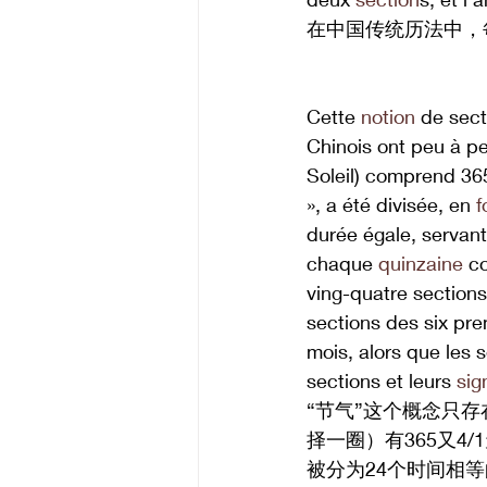
在中国传统历法中，
Cette 
notion
 de sect
Chinois ont peu à pe
Soleil) comprend 365
», a été divisée, en 
f
durée égale, servant
chaque 
quinzaine
 c
ving-quatre sections
sections des six pre
mois, alors que les 
sections et leurs 
sig
“节气”这个概念只
择一圈）有365又4
被分为24个时间相