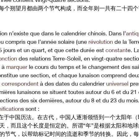
每个朔望月都由两个节气构成，而全年则一共有二十四个
ion n’existe que dans le calendrier chinois. Dans l’
antiq
u compris que l’année solaire (une 
révolution
 de la Ter
 jours et un quart, et que cette durée est 
constant
e. L
onction
 des relations Terre-Soleil, en vingt-quatre secti
 à 
marquer
 le cours du temps et le changement des sais
onstitue une section, et chaque lunaison comprend deux
 
correspondent
 à des dates du calendrier 
universel
 pre
mières lunaisons se situent toutes autour du 6 et du 21
sections des six dernières, autour du 8 et du 23 du mois.
nification
s sont :  
存在于中国历法。在古代，中国人逐渐领悟到一个太阳年（
/1天，而且这个长度是恒定的。所谓“年”是根据太阳和地
等的节气，以帮助标记时间的流逝和季节的转换。因此，每