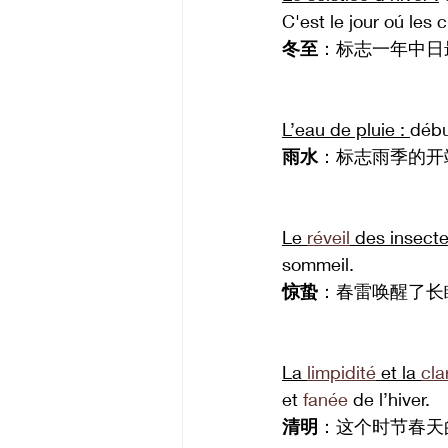
C'est le jour oú les
冬至
：标志一年中日
L’eau de pluie : 
débu
雨水
：标志雨季的开
Le 
réveil
 des insecte
sommeil.
惊蛰
：春雷唤醒了长
La 
limpidité
 et la 
cla
et 
fanée
 de l’hiver.
清明
：这个时节春天