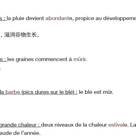
s : 
la pluie devient 
abondant
e, propice au développeme
，滋润谷物生长。
s : 
les graines commencent à 
mûrir
.
。
la 
barbe
 (pics dures sur le blé) :
 le blé est mûr.
 grande chaleur : 
deux niveaux de la chaleur 
estival
e. La
haude de l’année.