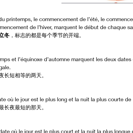
du printemps, le commencement de l’été, le commenc
mmencement de l’hiver, marquent le début de chaque sa
立冬
，标志的都是每个季节的开端。
emps et l’équinoxe d’automne marquent les deux dates où
gale.
夜长短相等的两天。
ate où le jour est le plus long et la nuit la plus courte de
最长夜最短的那天。
date où le jour est le plus court et la nuit la plus longue