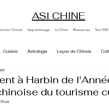
ASI CHINE
Section Chinois
Apprentissage
La Chine
Ressources
Test HSK
Cuisine
Astrologie
Leçon de Chinois
Cul
024
nt à Harbin de l'Anné
hinoise du tourisme cu
inhua