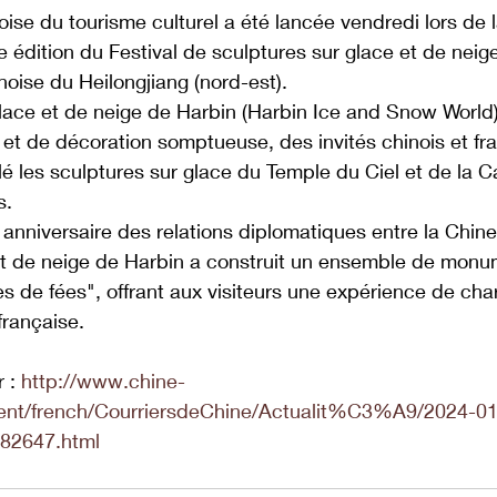
ise du tourisme culturel a été lancée vendredi lors de 
e édition du Festival de sculptures sur glace et de neig
noise du Heilongjiang (nord-est).
ace et de neige de Harbin (Harbin Ice and Snow World)
et de décoration somptueuse, des invités chinois et fra
é les sculptures sur glace du Temple du Ciel et de la C
s.
 anniversaire des relations diplomatiques entre la Chine 
t de neige de Harbin a construit un ensemble de monu
 de fées", offrant aux visiteurs une expérience de ch
française.
 : 
http://www.chine-
ntent/french/CourriersdeChine/Actualit%C3%A9/2024-01
82647.html